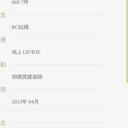
669.7坪
構造
RC結構
樓層
地上12F/B3F
規劃
胡聰寶建築師
日期
2013年 04月
理念