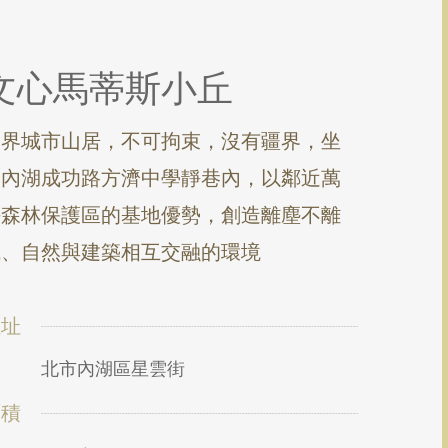
文心馬蒂斯小丘
跨界城市山居，不可拘束，沒有疆界，坐
落內湖成功路方濟中學靜巷內，以鄰近萬
坪森林保護區的基地優勢，創造離塵不離
城、自然與建築相互交融的環境
位址
北市內湖區星雲街
面積