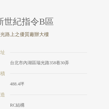
新世紀指令B區
瑞光路上之優質廠辦大樓
位址
台北市內湖區瑞光路358巷30弄
面積
488.4坪
構造
RC結構