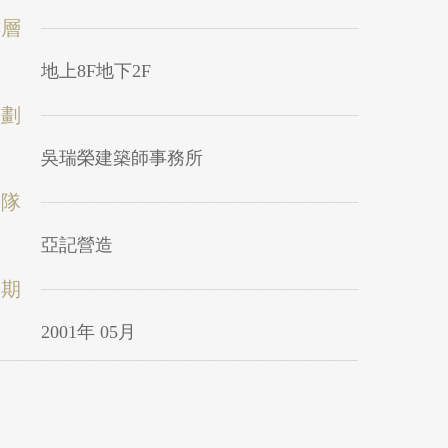
樓層
地上8F地下2F
規劃
吳瑞榮建築師事務所
團隊
亞記營造
日期
2001年 05月