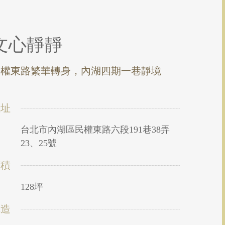
文心靜靜
民權東路繁華轉身，內湖四期一巷靜境
位址
台北市內湖區民權東路六段191巷38弄
23、25號
面積
128坪
構造