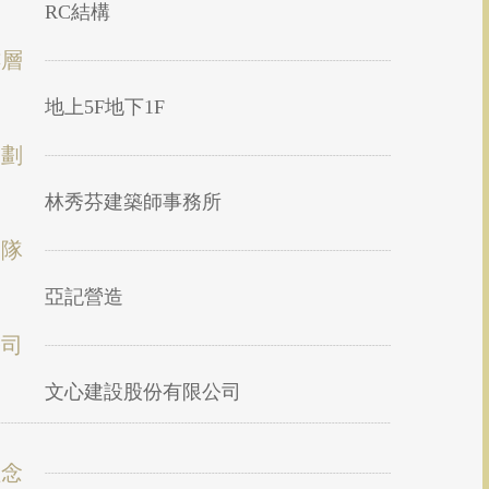
RC結構
樓層
地上5F地下1F
規劃
林秀芬建築師事務所
團隊
亞記營造
公司
文心建設股份有限公司
理念