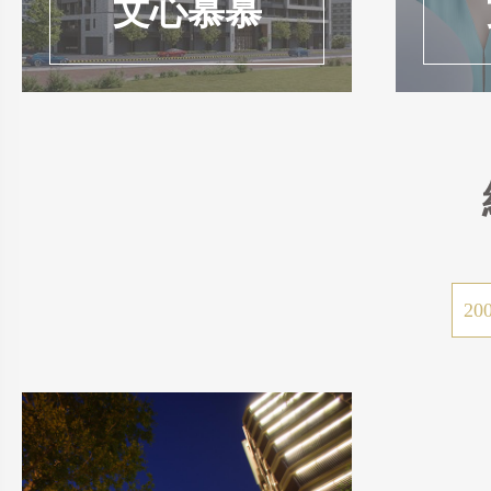
文心慕慕
20