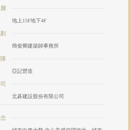
樓層
地上15F地下4F
規劃
簡俊卿建築師事務所
團隊
亞記營造
公司
北碁建設股份有限公司
理念