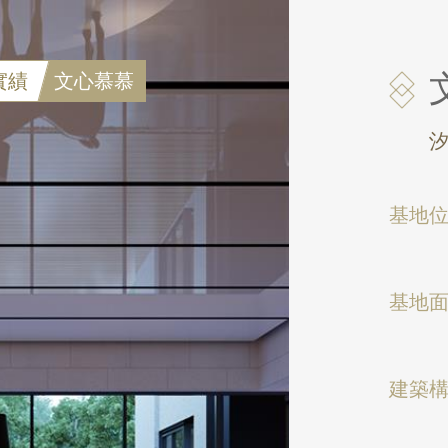
實績
文心慕慕
汐
基地
基地
建築