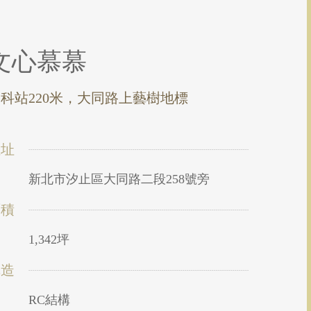
文心慕慕
科站220米，大同路上藝樹地標
位址
新北市汐止區大同路二段258號旁
面積
1,342坪
構造
RC結構