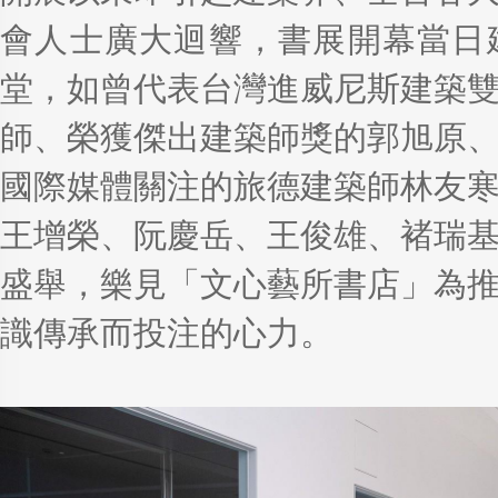
會人士廣大迴響，書展開幕當日
堂，如曾代表台灣進威尼斯建築
師、榮獲傑出建築師獎的郭旭原
國際媒體關注的旅德建築師林友
王增榮、阮慶岳、王俊雄、褚瑞
盛舉，樂見「文心藝所書店」為
識傳承而投注的心力。