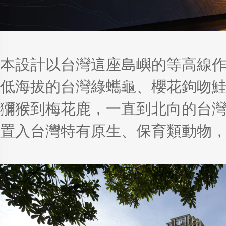
本設計以台灣這座島嶼的等高線
低海拔的台灣綠蠵龜、櫻花鉤吻
獼猴到梅花鹿，一直到北向的台
置入台灣特有原生、保育類動物