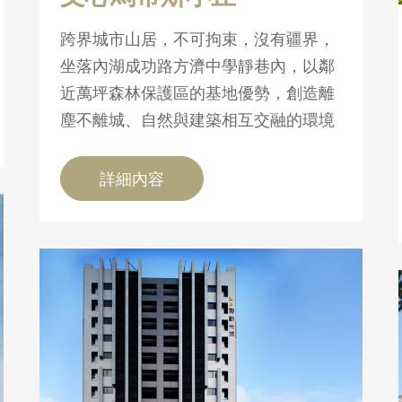
跨界城市山居，不可拘束，沒有疆界，
坐落內湖成功路方濟中學靜巷內，以鄰
近萬坪森林保護區的基地優勢，創造離
塵不離城、自然與建築相互交融的環境
詳細內容