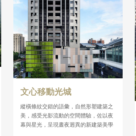
文心移動光城
縱橫條紋交錯的語彙，自然形塑建築之
美，感受光影流動的空間體驗，佐以夜
幕與星光，呈現晝夜迥異的新建築美學