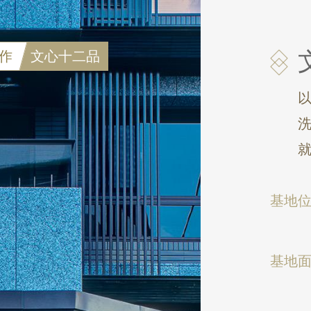
作
文心十二品
洗
基地
基地