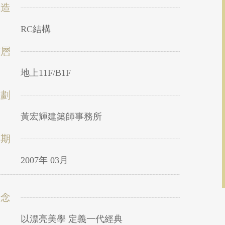
構造
RC結構
樓層
地上11F/B1F
規劃
黃宏輝建築師事務所
日期
2007年 03月
理念
以漂亮美學 定義一代經典