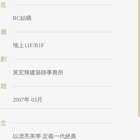
構造
RC結構
樓層
地上11F/B1F
規劃
黃宏輝建築師事務所
日期
2007年 03月
理念
以漂亮美學 定義一代經典