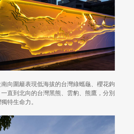
從南向圍籬表現低海拔的台灣綠蠵龜、櫻花鉤
，一直到北向的台灣黑熊、雲豹、熊鷹，分別
灣獨特生命力。