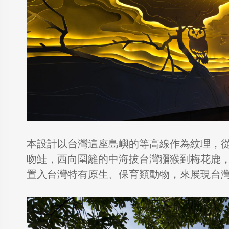
本設計以台灣這座島嶼的等高線作為紋理，
吻鮭，西向圍籬的中海拔台灣獼猴到梅花鹿
置入台灣特有原生、保育類動物，來展現台